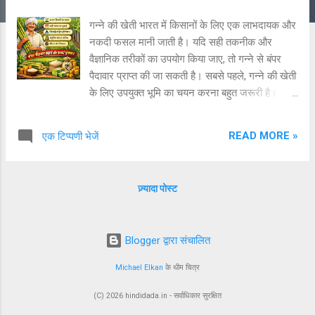
गन्ने की खेती भारत में किसानों के लिए एक लाभदायक और
नकदी फसल मानी जाती है। यदि सही तकनीक और
वैज्ञानिक तरीकों का उपयोग किया जाए, तो गन्ने से बंपर
पैदावार प्राप्त की जा सकती है। सबसे पहले, गन्ने की खेती
के लिए उपयुक्त भूमि का चयन करना बहुत जरूरी है।
दोमट मिट्टी, जिसमें जल निकासी अच्छी हो, गन्ने के लिए
सबसे उपयुक्त मानी जाती है। खेत की तैयारी करते समय
READ MORE »
एक टिप्पणी भेजें
गहरी जुताई करें और अच्छी तरह से गोबर की खाद या
कम्पोस्ट मिलाएं। उन्नत किस्मों का चयन भी उत्पादन
बढ़ाने में महत्वपूर्ण भूमिका निभाता है। जैसे Co-0238,
ज़्यादा पोस्ट
Co-86032 जैसी किस्में अधिक पैदावार देती हैं। बुवाई का
सही समय (फरवरी-मार्च या अक्टूबर-नवंबर) और सही दूरी
(row spacing) बनाए रखना जरूरी है ताकि पौधों को
Blogger द्वारा संचालित
पर्याप्त पोषण और धूप मिल सके। सिंचाई प्रबंधन गन्ने की
खेती में सबसे महत्वपूर्ण पहलू है। नियमित अंतराल पर
Michael Elkan
के थीम चित्र
सिंचाई करें, खासकर गर्मियों में। ड्रिप इरिगेशन का उपयोग
करने से पानी की बचत के साथ-साथ उत्पादन भी बढ़ता है।
(C) 2026 hindidada.in - सर्वाधिकार सुरक्षित
इसके अलावा, समय-समय पर निराई-गुड़ाई करना और