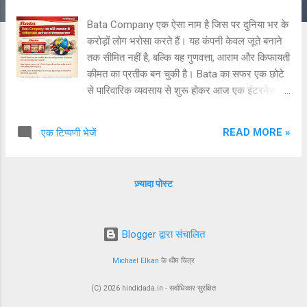
Bata Company एक ऐसा नाम है जिस पर दुनिया भर के
करोड़ों लोग भरोसा करते हैं। यह कंपनी केवल जूते बनाने
तक सीमित नहीं है, बल्कि यह गुणवत्ता, आराम और किफायती
कीमत का प्रतीक बन चुकी है। Bata का सफर एक छोटे
से पारिवारिक व्यवसाय से शुरू होकर आज एक इंटरनेशनल
ब्रांड बनने तक पहुंचा है। Bata Company की स्थापना
1894 में Tomáš Baťa और उनके भाई-बहनों ने की
READ MORE »
एक टिप्पणी भेजें
थी। शुरुआत में यह एक छोटा जूता बनाने का व्यवसाय था,
लेकिन धीरे-धीरे कंपनी ने अपनी गुणवत्ता और इनोवेशन के
दम पर तेजी से विस्तार किया। Bata ने अपने ग्राहकों की
ज़्यादा पोस्ट
जरूरतों को समझते हुए नए-नए डिज़ाइन और आरामदायक
फुटवियर पेश किए, जिससे यह ब्रांड आम लोगों के बीच
लोकप्रिय होता गया। भारत में Bata India ने 1931 में
Blogger द्वारा संचालित
अपना कदम रखा और तब से लेकर आज तक यह भारतीय
बाजार में एक भरोसेमंद नाम बना हुआ है। Bata India ने
Michael Elkan
के थीम चित्र
अपने प्रोडक्ट्स को भारतीय ग्राहकों की जरूरतों के
अनुसार ढाला, जिससे यह हर वर्ग के लोगों के लिए उपयुक्त
(C) 2026 hindidada.in - सर्वाधिकार सुरक्षित
बन गया। स्कूल शूज़ से लेकर फॉर्मल और कैज़ुअल