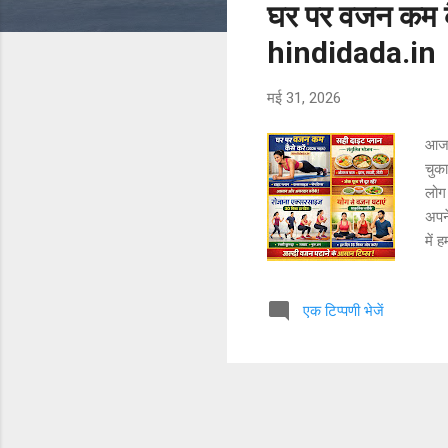
घर पर वजन कम क
hindidada.in
मई 31, 2026
आज 
चुक
लोग
अपन
में
फिट 
में
एक टिप्पणी भेजें
एक्
अलाव