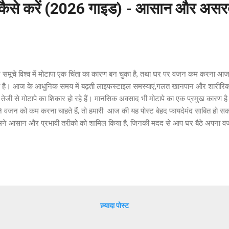
ैसे करें (2026 गाइड) - आसान और असरदा
समूचे विश्व में मोटापा एक चिंता का कारण बन चुका है, तथा घर पर वजन कम करना आज क
ा है। आज के आधुनिक समय में बढ़ती लाइफस्टाइल समस्याएं,गलत खानपान और शारीरिक गत
 तेजी से मोटापे का शिकार हो रहे हैं। मानसिक अवसाद भी मोटापे का एक प्रमुख कारण
े वजन को कम करना चाहते हैं, तो हमारी आज की यह पोस्ट बेहद फायदेमंद साबित हो
 हमने आसान और प्रभावी तरीको को शामिल किया है, जिनकी मदद से आप घर बैठे अपना व
रख सकते हैं। फिट होने के लिए सर्वप्रथम एक संतुलित और हेल्दी डाइट प्लान अपनाना 
 संतुलित भोजन और रात को हल्का खाना वजन घटाने में सहायता करता है। इसके साथ ह
सरसाइज़ करना भी जरुरी है। आप घर पर ही स्किपिंग,स्क्वाट,पुश-अप और योग जैसे आसा
ा खेल गतिविधियों में शामिल होकर तथा योग के माध्यम से भी मोटापे को कंट्रोल किया जा
ज़्यादा पोस्ट