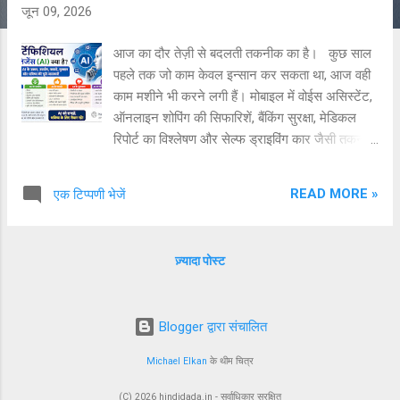
जून 09, 2026
आज का दौर तेज़ी से बदलती तकनीक का है। कुछ साल
पहले तक जो काम केवल इन्सान कर सकता था, आज वही
काम मशीने भी करने लगी हैं। मोबाइल में वोईस असिस्टेंट,
ऑनलाइन शोपिंग की सिफारिशें, बैंकिंग सुरक्षा, मेडिकल
रिपोर्ट का विश्लेषण और सेल्फ ड्राइविंग कार जैसी तकनीके
इसी बदलाव का हिस्सा है। इन सभी तकनीको के पीछे
जिस शक्ति का बड़ा योगदान है, उसे Artificial
READ MORE »
एक टिप्पणी भेजें
Intelligence(AI) यानि कृत्रिम बुद्धिमत्ता कहा जाता है।
2026 में AI केवल एक नई तकनीक नही, बल्कि शिक्षा,
स्वास्थ, कृषि, व्यापार, बैंकिंग, मनोरंजन और सरकारी
ज़्यादा पोस्ट
सेवाओं तक हर क्षेत्र का महत्वपूर्ण हिस्सा बन चुका है। आने
वाले वर्षों में AI का प्रभाव और भी अधिक बढ़ने वाला है।
यदि आप AI के बारे में पूरी जानकारी चाहते है तो यह लेख
Blogger द्वारा संचालित
आपके लिए है। 2026 में आर्टिफीसियल इंटेलिजेंस का
भविष्य, उपयोग, फायेदे, नुकसान और पूरी जानकारी
Michael Elkan
के थीम चित्र
Artificial Intelligence(AI) क्या है? Artificial
Intelligence (AI) ऐसी तकनीक है, जिसमे कंप्यूटर या
(C) 2026 hindidada.in - सर्वाधिकार सुरक्षित