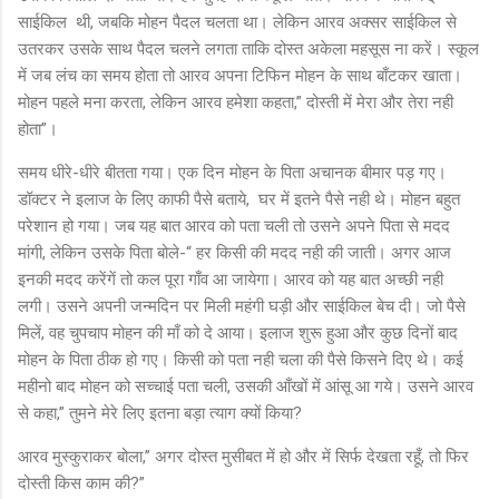
साईकिल
थी, जबकि मोहन पैदल चलता था। लेकिन आरव अक्सर साईकिल से
उतरकर उसके साथ पैदल चलने लगता ताकि दोस्त अकेला महसूस ना करें। स्कूल
में जब लंच का समय होता तो आरव अपना टिफिन मोहन के साथ बाँटकर खाता।
मोहन पहले मना करता, लेकिन आरव हमेशा कहता,” दोस्ती में मेरा और तेरा नही
होता”।
समय धीरे-धीरे बीतता गया। एक दिन मोहन के पिता अचानक बीमार पड़ गए।
डॉक्टर ने इलाज के लिए काफी पैसे बताये,
घर में इतने पैसे नही थे। मोहन बहुत
परेशान हो गया। जब यह बात आरव को पता चली तो उसने अपने पिता से मदद
मांगी, लेकिन उसके पिता बोले-“ हर किसी की मदद नही की जाती। अगर आज
इनकी मदद करेंगें तो कल पूरा गाँव आ जायेगा। आरव को यह बात अच्छी नही
लगी। उसने अपनी जन्मदिन पर मिली महंगी घड़ी और साईकिल बेच दी। जो पैसे
मिलें, वह चुपचाप मोहन की माँ को दे आया। इलाज शुरू हुआ और कुछ दिनों बाद
मोहन के पिता ठीक हो गए। किसी को पता नही चला की पैसे किसने दिए थे। कई
महीनो बाद मोहन को सच्चाई पता चली, उसकी आँखों में आंसू आ गये। उसने आरव
से कहा,” तुमने मेरे लिए इतना बड़ा त्याग क्यों किया?
आरव मुस्कुराकर बोला,” अगर दोस्त मुसीबत में हो और में सिर्फ देखता रहूँ, तो फिर
दोस्ती किस काम की?”