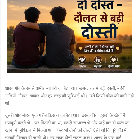
आरव गाँव के सबसे अमीर व्यापारी का बेटा था। उसके घर में बड़ी हवेली, महंगी
गाड़ियाँ, नौकर- चाकर और हर तरह की सुविधाएँ थी। उसे किसी चीज की कमी नही
थी।
दूसरी और मोहन एक गरीब किसान का बेटा था। उसके पिता दूसरो के खेतों में
मजदूरी करते थे। घर मिट्टी का था, कपड़े साधारण थे और कई बार दो वक्त का
खाना भी मुश्किल से मिलता था। फिर भी दोनों की दोस्ती ऐसी थी कि पूरे गाँव में
उसकी मिसाल दी जाती थी। हर सुबह दोनों स्कूल जाते। आरव के पास कई