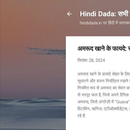
Hindi Dada: सभी जा
hindidada.in पर हिंदी में जानक
अमरूद खाने के फायदे: 
सितंबर 28, 2024
अमरूद खाने के फ़ायदे सेहत के लिए
सुधारने और वजन नियंत्रित रखने म
नियमित रूप से अमरूद का सेवन करन
से भरपूर फल है, जिसे अपने दैनिक
अमरूद, जिसे अंग्रेज़ी में "Guava
विटामिन, खनिज, एंटीऑक्सीडेंट्स, औ
रहे हैं: